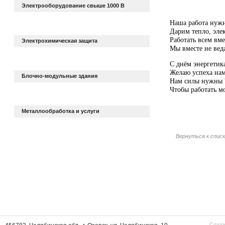
Электрооборудование свыше 1000 В
Наша работа нужн
Дарим тепло, элек
Работать всем вме
Электрохимическая защита
Мы вместе не веда
С днём энергетик
Желаю успеха нам,
Блочно-модульные здания
Нам силы нужны ?
Чтобы работать мо
Металлообработка и услуги
?
http://pozdravok.r
Вернуться к спис
energetika/kollega
Созда