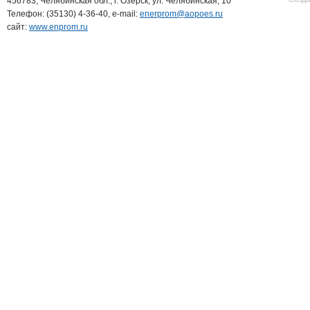
456783, Челябинская обл., г. Озерск, ул. Челябинская, 10
Телефон: (35130) 4-36-40, e-mail:
enerprom@aopoes.ru
сайт:
www.enprom.ru