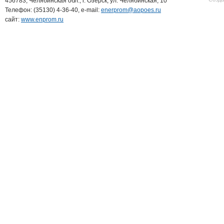
456783, Челябинская обл., г. Озерск, ул. Челябинская, 10
Телефон: (35130) 4-36-40, e-mail:
enerprom@aopoes.ru
сайт:
www.enprom.ru